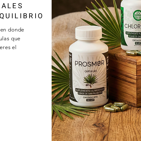
RALES
QUILIBRIO
e en donde
ulas que
eres el