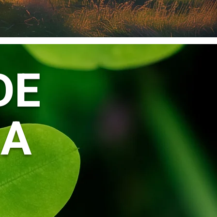
DE
GA