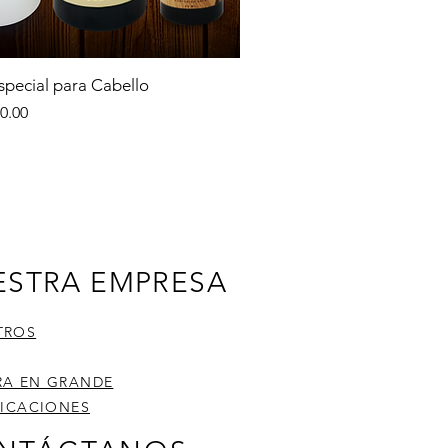
Vista rápida
Especial para Cabello
io
0.00
ESTRA EMPRESA
TROS
A EN GRANDE
FICACIONES