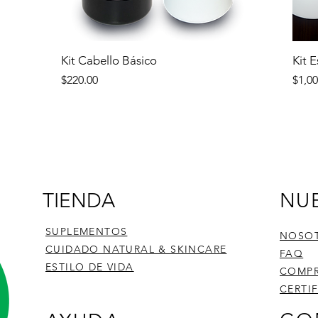
Vista rápida
Kit Cabello Básico
Kit 
Precio
Prec
$220.00
$1,00
TIENDA
NU
SUPLEMENTOS
NOSO
CUIDADO NATURAL & SKINCARE
FAQ
ESTILO DE VIDA
COMPR
CERTI