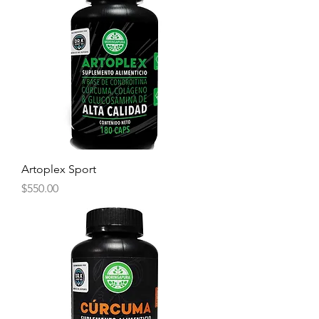
Artoplex Sport
Precio
$550.00