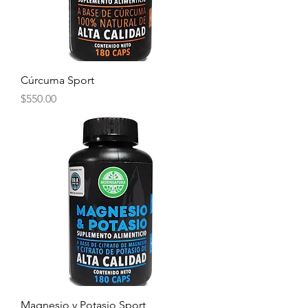
Cúrcuma Sport
Precio
$550.00
Magnesio y Potasio Sport