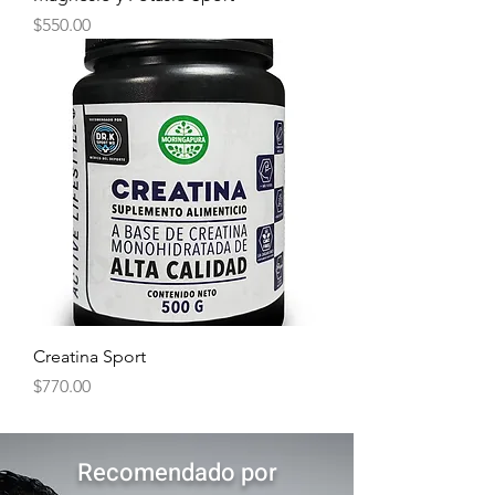
Precio
$550.00
Creatina Sport
Precio
$770.00
Recomendado por